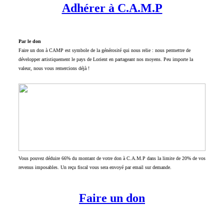
Adhérer à C.A.M.P
Par le don
Faire un don à CAMP est symbole de la générosité qui nous relie : nous permettre de
développer artistiquement le pays de Lorient en partageant nos moyens. Peu importe la
valeur, nous vous remercions déjà !
Vous pouvez déduire 66% du montant de votre don à C.A.M.P dans la limite de 20% de vos
revenus imposables. Un reçu fiscal vous sera envoyé par email sur demande.
Faire un don