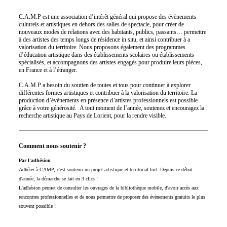
C.A.M.P est une association d’intérêt général qui propose des évènements
culturels et artistiques en dehors des salles de spectacle, pour créer de
nouveaux modes de relations avec des habitants, publics, passants… permettre
à des artistes des temps longs de résidence in situ, et ainsi contribuer à a
valorisation du territoire. Nous proposons également des programmes
d’éducation artistique dans des établissements scolaires ou établissements
spécialisés, et accompagnons des artistes engagés pour produire leurs pièces,
en France et à l’étranger.
C.A.M.P a besoin du soutien de toutes et tous pour continuer à explorer
différentes formes artistiques et contribuer à la valorisation du territoire. La
production d’évènements en présence d’artistes professionnels est possible
grâce à votre générosité. A tout moment de l’année, soutenez et encouragez la
recherche artistique au Pays de Lorient, pour la rendre visible.
Comment nous soutenir ?
Par l'adhésion
Adhérer à CAMP, c'est soutenir un projet artistique et territorial fort. Depuis ce début
d'année, la démarche se fait en 3 clics !
L'adhésion permet de consulter les ouvrages de la bibliothèque mobile, d'avoir accès aux
rencontres professionnelles et de nous permettre de proposer des évènements gratuits le plus
souvent possible !